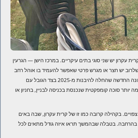
ת עקרון יש שני סוגי בתים עיקריים. במרכז הישן — הגרעין
 שלרוב יש חצר או מגרש פרטי שאפשר להעמיד בו אוהל רחב
ופתוח, בלי לחסום את הרחוב. לעומת זאת ברובע שדות, השכונה החדשה שהחלה להיבנות מ-2025 בצד הגובל עם
ה יותר סוכה קומפקטית שנכנסת בכניסה לבניין, בחניון או
ויים. בקהילה קרובה כמו זו של קרית עקרון, שבה באים
ת בהרחבה. בטבלה שבהמשך תראו איזה גודל מתאים לכל