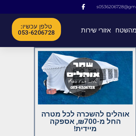
s0536206728@gma
טלפן עכשיו:
מהשטח
אזורי שירות
053-6206728
אוהלים להשכרה לכל מטרה
החל מ-₪700, אספקה
מיידית!