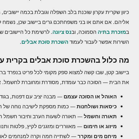
כיוון שקרית עקרון שוכנת בלב השפלה וגובלת בכמה יישובים, 
אליהם. אם אתם או בני משפחתכם גרים ביישוב שכן, נשמח ל
ב
מזכרת בתיה
הסמוכה, וב
נס ציונה
. לרשימת כל היישובים ש
השירות אפשר לעבור לעמוד
השכרת סוכת אבלים
.
מה כלול בהשכרת סוכת אבלים בקרית עק
ביישוב קטן, שבו קשה למצוא ספק מקומי לכל פריט בנפרד בר
את הבית — הסוכה כבר עומדת, מסודרת ומחוברת לחשמל. א
האוהל או הסוכה עצמם
— מבנה יציב עם דפנות, בגו
כיסאות ושולחנות
— כמות מספקת לישיבה נוחה של 
תאורה וחשמל
— תאורה לשעות הערב וחיבור חשמל תקי
מיזוג או חימום
— מאווררים ומזגנים לקיץ, פלטות ותנור
מיחם מים ומקרר
— לשתייה חמה וקרה למנחמים לאורך