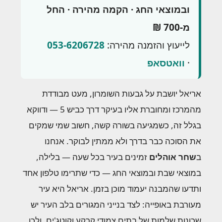
ובמוצאי החג · הקמה מהירה · החל
מ-700 ₪
לייעוץ והזמנה מהירה:
053-6206728
·
וואטסאפ
אריאל יושבת על גבעות השומרון, מעט מבודדת
מהמרכז ומחוברת אליו בעיקר דרך כביש 5 — ודווקא
בגלל זה, כשמגיעה בשורה קשה, חשוב שמי שמקים
את הסוכה כבר בדרך ולא ממתין לבוקר. אנחנו
ב
שחר אוהלים
זמינים בעיר בכל שעה — בלילה,
במוצאי שבת ובמוצאי החג — כדי שתרימו טלפון אחד
ותדעו שהמבנה יעמוד מוכן בזמן. אריאל היא עיר
מעורבת באופייה: לצד בנייני המגורים בלב העיר יש
שכונות שלמות של בתים צמודי קרקע וקוטג'ים, ולכן