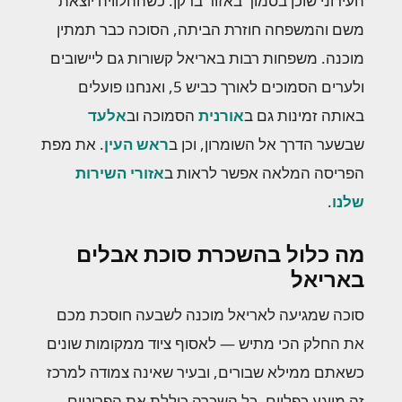
העירוני שוכן בסמוך באזור ברקן. כשההלוויה יוצאת
משם והמשפחה חוזרת הביתה, הסוכה כבר תמתין
מוכנה. משפחות רבות באריאל קשורות גם ליישובים
ולערים הסמוכים לאורך כביש 5, ואנחנו פועלים
באותה זמינות גם ב
אורנית
הסמוכה וב
אלעד
שבשער הדרך אל השומרון, וכן ב
ראש העין
. את מפת
הפריסה המלאה אפשר לראות ב
אזורי השירות
שלנו
.
מה כלול בהשכרת סוכת אבלים
באריאל
סוכה שמגיעה לאריאל מוכנה לשבעה חוסכת מכם
את החלק הכי מתיש — לאסוף ציוד ממקומות שונים
כשאתם ממילא שבורים, ובעיר שאינה צמודה למרכז
זה מייגע כפליים. כל השכרה כוללת את הפריטים