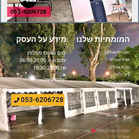
המומחיות שלנו
מידע על העסק
השכרת אוהלים
ימים ושעות פעילות:
אוהל אבלים
ימים א-ה: 06:00-20:00
סוכת אבלים
ש’: 18:30-23:00
ציוד נלווה
יצירת קשר:
אוהלים לאירועים
כתבות
053-6206728
השכרת אוהלים מכל
בכל רחבי הארץ - אתר שחר אוהלים © כל הזכויות
שמורות 2026