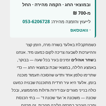
ובמוצאי החג · הקמה מהירה · החל
מ-700 ₪
לייעוץ והזמנה מהירה:
053-6206728
·
וואטסאפ
כשמתקבלת באלעד בשורה מרה, הזמן קצר
וההיערכות לשבעה צריכה לקום כמעט מיד. אנחנו
ב
שחר אוהלים
זמינים בעיר בכל שעה — בבוקר,
באמצע הלילה, במוצאי שבת ובמוצאי החג — כדי
שתרימו טלפון אחד ותדעו שהסוכה תעמוד מוכנה
בזמן. אלעד היא עיר חרדית מתוכננת שבנויה כמעט
כולה בנייני מגורים עם דירות גדולות מהממוצע, ובכל
שכונה — משכונה א' ועד שכונה ד' — בתי הכנסת
ומבני הציבור במרחק הליכה מהבית. זה מרקם