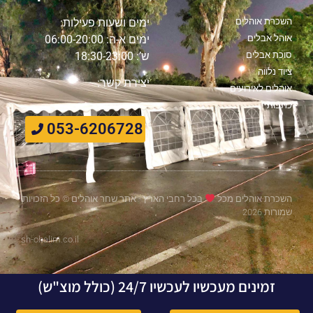
השכרת אוהלים
ימים ושעות פעילות:
אוהל אבלים
ימים א-ה: 06:00-20:00
סוכת אבלים
ש’: 18:30-23:00
ציוד נלווה
יצירת קשר:
אוהלים לאירועים
כתבות
053-6206728
השכרת אוהלים מכל
בכל רחבי הארץ - אתר שחר אוהלים © כל הזכויות
שמורות 2026
sh-ohalim.co.il
זמינים מעכשיו לעכשיו 24/7 (כולל מוצ"ש)