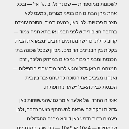
לשכונות ממוספרות — שכונה א', ב', ג' ו-ד' — ובכל
אחת מהן הבתים הם בנייני מגורים, כמעט ללא
חצרות פרטיות. לכן כאן, כמעט תמיד, הסוכה עומדת
ברחבה הציבורית שלפני הבניין או בתא חניה צמוד —
קרוב לדלת, כדי שהמנחמים הרבים ימצאו את הבית
בקלות בין הבניינים הדומים. מכיוון שבכל שכונה בתי
הכנסת ומבני הציבור נמצאים במרחק הליכה, זרם
המנחמים כאן גדול ומגיע לרוב מיד אחרי התפילות —
ואנחנו מציבים את הסוכה כך שהמעבר בין בית
הכנסת לבית האבל יישאר נוח ופתוח.
אופייה החרדי של אלעד אומר גם שהמשפחות כאן
גדולות והקהילה שבאה להשתתף בצער רחבה, ולכן
פעמים רבות נדרש כאן דווקא מבנה מהגדולים
שבמחירון — 4×10 או 5×10 — כדי שכל המנחמים