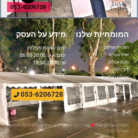
המומחיות שלנו
מידע על העסק
השכרת אוהלים
ימים ושעות פעילות:
אוהל אבלים
ימים א-ה: 06:00-20:00
סוכת אבלים
ש’: 18:30-23:00
ציוד נלווה
יצירת קשר:
אוהלים לאירועים
כתבות
053-6206728
השכרת אוהלים מכל
בכל רחבי הארץ - אתר שחר אוהלים © כל הזכויות
שמורות 2026