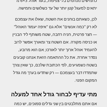
כחמישים מנחמים בלי צפיפות, בעוד אוהל 3×6 מ'
יתאים למעגל קטן יותר של עד כשלושים וחמישה.
לכן, כשאתם בוחנים את השטח, שאלו את עצמכם
לא רק "כמה אנשים" אלא גם "איפה יעמוד האוהל"
— חצר פרטית, חניה רחבה, שטח משותף ליד הבניין
או כניסה מקורה. אם השטח צר ומאורך אפשר לרוב
להעמיד אוהל ארוך יותר לאורכו; אם הוא מרובע,
נסדר אחרת. את כל ההתאמה הזאת אנחנו קובעים
בשטח כשמגיעים, לפי הכתובת שלכם, כך שאין צורך
שתמדדו דבר בעצמכם — רק שתדעו בערך מה גודל
המקום הפנוי.
מתי עדיף לבחור גודל אחד למעלה
אם אתם מתלבטים בין שני גדלים סמוכים, יש כמה