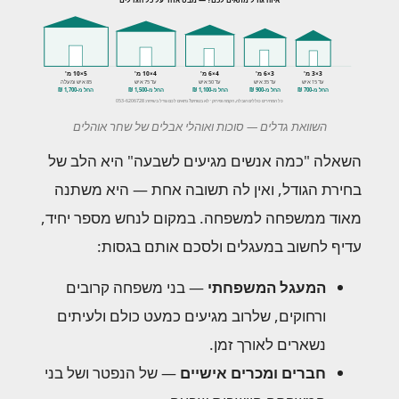
3×3 מ'
3×6 מ'
4×6 מ'
4×10 מ'
5×10 מ'
עד 15 איש
עד 35 איש
עד 50 איש
עד 75 איש
85 איש ומעלה
החל מ-700 ₪
החל מ-900 ₪
החל מ-1,100 ₪
החל מ-1,500 ₪
החל מ-1,700 ₪
כל המחירים כוללים הובלה, הקמה ופירוק · לא בטוחים? נתאים לכם גודל בשיחה: 053-6206728
השוואת גדלים — סוכות ואוהלי אבלים של שחר אוהלים
השאלה "כמה אנשים מגיעים לשבעה" היא הלב של
בחירת הגודל, ואין לה תשובה אחת — היא משתנה
מאוד ממשפחה למשפחה. במקום לנחש מספר יחיד,
עדיף לחשוב במעגלים ולסכם אותם בגסות:
המעגל המשפחתי
— בני משפחה קרובים
ורחוקים, שלרוב מגיעים כמעט כולם ולעיתים
נשארים לאורך זמן.
חברים ומכרים אישיים
— של הנפטר ושל בני