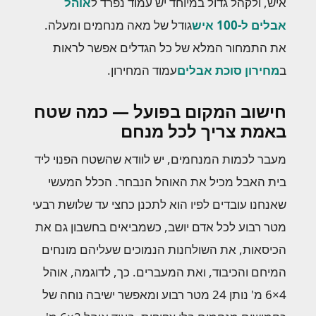
איש, ולקהל גדול במיוחד יש עמוד נפרד ל
אוהל
אבלים ל-100 איש
גודל של מאה מנחמים ומעלה.
את התמחור המלא של כל הגדלים אפשר לראות
ב
מחירון סוכת אבלים
עמוד המחירון.
חישוב המקום בפועל — כמה שטח
באמת צריך לכל מנחם
מעבר לכמות המנחמים, יש לוודא שהשטח הפנוי ליד
בית האבל מכיל את האוהל הנבחר. הכלל המעשי
שאנחנו עובדים לפיו הוא לתכנן כחצי עד שלושת רבעי
מטר רבוע לכל אדם יושב, כשמביאים בחשבון גם את
הכיסאות, את השולחנות הנמוכים שעליהם מונחים
המיחם והכיבוד, ואת המעברים. כך, לדוגמה, אוהל
4×6 מ' נותן 24 מטר רבוע ומאפשר ישיבה נוחה של