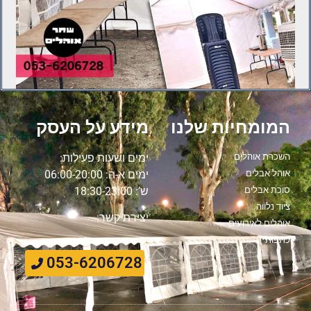
המומחיות שלנו
מידע על העסק
השכרת אוהלים
ימים ושעות פעילות:
אוהל אבלים
ימים א-ה: 06:00-20:00
סוכת אבלים
ש’: 18:30-23:00
ציוד נלווה
יצירת קשר:
אוהלים לאירועים
כתבות
053-6206728