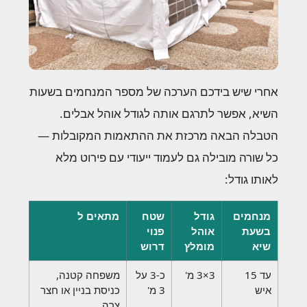
אחרי שיש בידכם הערכה של מספר המנחמים בשעות
השיא, אפשר לתרגם אותה לגודל אוהל אבלים.
הטבלה הבאה מרכזת את ההתאמות המקובלות —
כל שורה מובילה גם לעמוד ייעודי עם פירוט מלא
לאותו גודל:
מנחמים
גודל
שטח
מתאים ל
בשעת
אוהל
פנוי
שיא
מומלץ
דרוש
עד 15
3×3 מ'
כ-3 על
משפחה קטנה,
איש
3 מ'
כניסת בניין או חצר
צרה