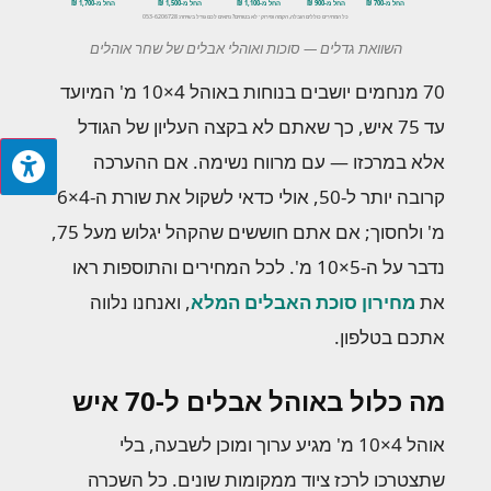
החל מ-700 ₪
החל מ-900 ₪
החל מ-1,100 ₪
החל מ-1,500 ₪
החל מ-1,700 ₪
כל המחירים כוללים הובלה, הקמה ופירוק · לא בטוחים? נתאים לכם גודל בשיחה: 053-6206728
השוואת גדלים — סוכות ואוהלי אבלים של שחר אוהלים
70 מנחמים יושבים בנוחות באוהל 4×10 מ' המיועד
עד 75 איש, כך שאתם לא בקצה העליון של הגודל
אלא במרכזו — עם מרווח נשימה. אם ההערכה
קרובה יותר ל-50, אולי כדאי לשקול את שורת ה-4×6
מ' ולחסוך; אם אתם חוששים שהקהל יגלוש מעל 75,
נדבר על ה-5×10 מ'. לכל המחירים והתוספות ראו
את
מחירון סוכת האבלים המלא
, ואנחנו נלווה
אתכם בטלפון.
מה כלול באוהל אבלים ל-70 איש
אוהל 4×10 מ' מגיע ערוך ומוכן לשבעה, בלי
שתצטרכו לרכז ציוד ממקומות שונים. כל השכרה